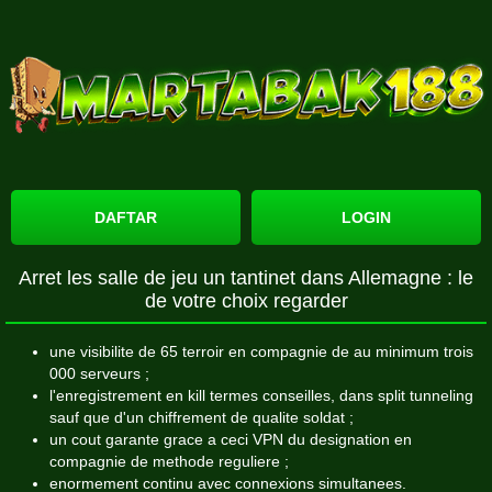
DAFTAR
LOGIN
Arret les salle de jeu un tantinet dans Allemagne : le
de votre choix regarder
une visibilite de 65 terroir en compagnie de au minimum trois
000 serveurs ;
l'enregistrement en kill termes conseilles, dans split tunneling
sauf que d'un chiffrement de qualite soldat ;
un cout garante grace a ceci VPN du designation en
compagnie de methode reguliere ;
enormement continu avec connexions simultanees.