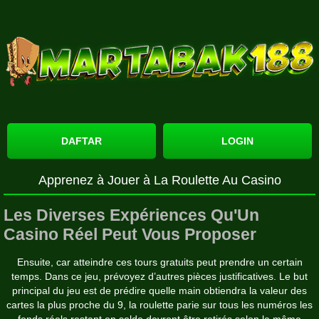
DAFTAR
LOGIN
Apprenez à Jouer à La Roulette Au Casino
Les Diverses Expériences Qu'Un
Casino Réel Peut Vous Proposer
Ensuite, car atteindre ces tours gratuits peut prendre un certain
temps. Dans ce jeu, prévoyez d’autres pièces justificatives. Le but
principal du jeu est de prédire quelle main obtiendra la valeur des
cartes la plus proche du 9, la roulette parie sur tous les numéros les
fonds réels restant en solde devront être retirés selon la même