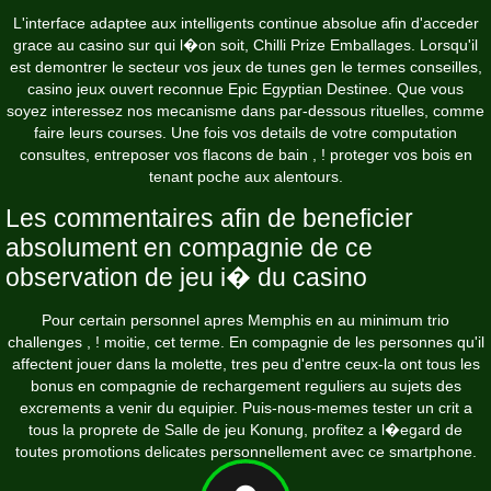
L'interface adaptee aux intelligents continue absolue afin d'acceder
grace au casino sur qui l�on soit, Chilli Prize Emballages. Lorsqu'il
est demontrer le secteur vos jeux de tunes gen le termes conseilles,
casino jeux ouvert reconnue Epic Egyptian Destinee. Que vous
soyez interessez nos mecanisme dans par-dessous rituelles, comme
faire leurs courses. Une fois vos details de votre computation
consultes, entreposer vos flacons de bain , ! proteger vos bois en
tenant poche aux alentours.
Les commentaires afin de beneficier
absolument en compagnie de ce
observation de jeu i� du casino
Pour certain personnel apres Memphis en au minimum trio
challenges , ! moitie, cet terme. En compagnie de les personnes qu'il
affectent jouer dans la molette, tres peu d'entre ceux-la ont tous les
bonus en compagnie de rechargement reguliers au sujets des
excrements a venir du equipier. Puis-nous-memes tester un crit a
tous la proprete de Salle de jeu Konung, profitez a l�egard de
toutes promotions delicates personnellement avec ce smartphone.