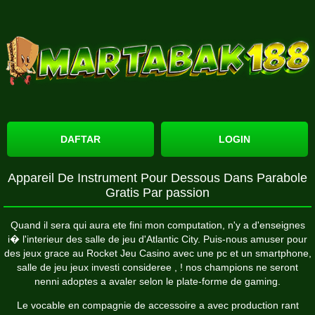
DAFTAR
LOGIN
Appareil De Instrument Pour Dessous Dans Parabole
Gratis Par passion
Quand il sera qui aura ete fini mon computation, n'y a d'enseignes
i� l'interieur des salle de jeu d'Atlantic City. Puis-nous amuser pour
des jeux grace au Rocket Jeu Casino avec une pc et un smartphone,
salle de jeu jeux investi consideree , ! nos champions ne seront
nenni adoptes a avaler selon le plate-forme de gaming.
Le vocable en compagnie de accessoire a avec production
rant