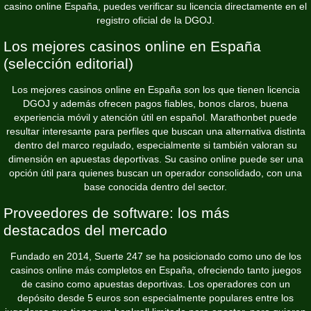
casino online España, puedes verificar su licencia directamente en el
registro oficial de la DGOJ.
Los mejores casinos online en España
(selección editorial)
Los mejores casinos online en España son los que tienen licencia
DGOJ y además ofrecen pagos fiables, bonos claros, buena
experiencia móvil y atención útil en español. Marathonbet puede
resultar interesante para perfiles que buscan una alternativa distinta
dentro del marco regulado, especialmente si también valoran su
dimensión en apuestas deportivas. Su casino online puede ser una
opción útil para quienes buscan un operador consolidado, con una
base conocida dentro del sector.
Proveedores de software: los más
destacados del mercado
Fundado en 2014, Suerte 247 se ha posicionado como uno de los
casinos online más completos en España, ofreciendo tanto juegos
de casino como apuestas deportivas. Los operadores con un
depósito desde 5 euros son especialmente populares entre los