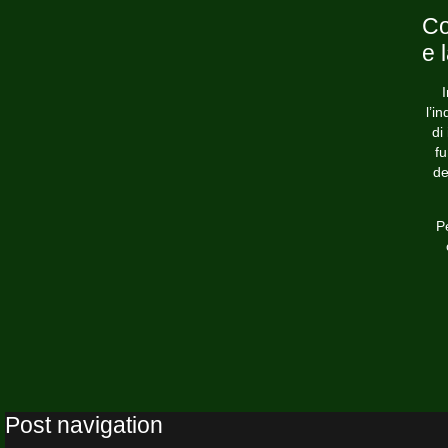
Co
e 
I
l’i
di
fu
de
Pe
Post navigation