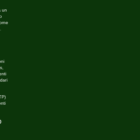
a un
o
come
.
oni
s,
enti
ndari
RTP)
enti
o