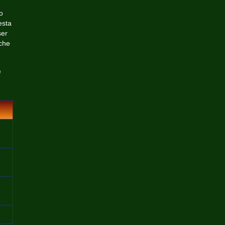
o
esta
ser
nche
n