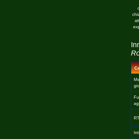
chi
at
exp
In
Ro
Ca
Me
gi
Fu
ag
RT
Int