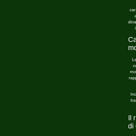
car
dina
Ca
m
Le
c
mod
rapp
Ino
tra
Il
di