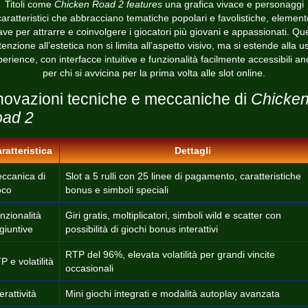
Titoli come
Chicken Road 2 features
una grafica vivace e personaggi
caratteristici che abbracciano tematiche popolari e favolistiche, element
ave per attrarre e coinvolgere i giocatori più giovani e appassionati. Qu
tenzione all’estetica non si limita all’aspetto visivo, ma si estende alla u
erience, con interfacce intuitive e funzionalità facilmente accessibili a
per chi si avvicina per la prima volta alle slot online.
novazioni tecniche e meccaniche di
Chicke
ad 2
ratteristica
Dettagli
ccanica di
Slot a 5 rulli con 25 linee di pagamento, caratteristiche
oco
bonus e simboli speciali
nzionalità
Giri gratis, moltiplicatori, simboli wild e scatter con
giuntive
possibilità di giochi bonus interattivi
RTP del 96%, elevata volatilità per grandi vincite
P e volatilità
occasionali
erattività
Mini giochi integrati e modalità autoplay avanzata