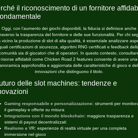
rché il riconoscimento di un fornitore affidab
fondamentale
Oggi, con l’aumento dei giochi disponibili, la fiducia si definisce anche
traverso la trasparenza del fornitore e delle sue funzionalità. Per chi se
 vicino la produzione di slot di alta qualità, è essenziale analizzare aspe
quali certificazioni di sicurezza, algoritmi RNG certificati e feedback dell
comunità sia di giocatori che di operatori. In questo contesto, consultar
risorse affidabili come Chicken Road 2 features consente di avere una
anoramica approfondita e aggiornata delle caratteristiche di gioco e del
innovazioni che distinguono il titolo.
 futuro delle slot machines: tendenze e
novazioni
Gaming responsabile e personalizzazione:
strumenti per monitor
il gameplay e offerte su misura
Integrazione con il mondo blockchain:
maggiore trasparenza e
sistemi di payout decentralizzati
Realismo e VR:
esperienze di realtà virtuale per una completa
immersione nel gioco