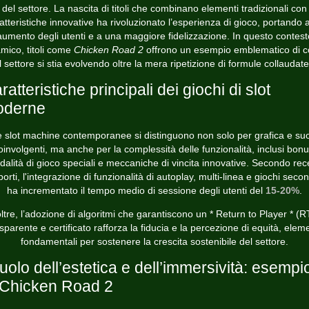
del settore. La nascita di titoli che combinano elementi tradizionali con
atteristiche innovative ha rivoluzionato l’esperienza di gioco, portando 
aumento degli utenti e a una maggiore fidelizzazione. In questo contest
mico, titoli come
Chicken Road 2
offrono un esempio emblematico di 
il settore si stia evolvendo oltre la mera ripetizione di formule collaudate
ratteristiche principali dei giochi di slot
oderne
 slot machine contemporanee si distinguono non solo per grafica e su
oinvolgenti, ma anche per la complessità delle funzionalità, inclusi bonu
alità di gioco speciali e meccaniche di vincita innovative. Secondo rec
orti, l'integrazione di funzionalità di autoplay, multi-linea e giochi seco
ha incrementato il tempo medio di sessione degli utenti del
15-20%
.
ltre, l’adozione di algoritmi che garantiscono un * Return to Player * (
sparente e certificato rafforza la fiducia e la percezione di equità, elem
fondamentali per sostenere la crescita sostenibile del settore.
 ruolo dell’estetica e dell’immersività: esempi
 Chicken Road 2