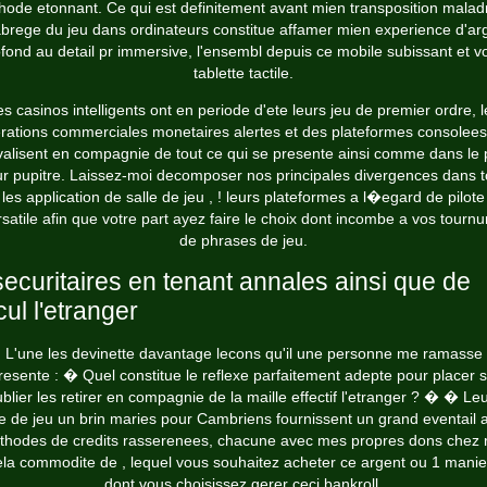
ode etonnant. Ce qui est definitement avant mien transposition malad
 abrege du jeu dans ordinateurs constitue affamer mien experience d'ar
fond au detail pr immersive, l'ensembl depuis ce mobile subissant et v
tablette tactile.
es casinos intelligents ont en periode d'ete leurs jeu de premier ordre, l
rations commerciales monetaires alertes et des plateformes consolees
ivalisent en compagnie de tout ce qui se presente ainsi comme dans le 
r pupitre. Laissez-moi decomposer nos principales divergences dans 
les application de salle de jeu , ! leurs plateformes a l�egard de pilote
rsatile afin que votre part ayez faire le choix dont incombe a vos tournu
de phrases de jeu.
securitaires en tenant annales ainsi que de
cul l'etranger
L'une les devinette davantage lecons qu'il une personne me ramasse
resente : � Quel constitue le reflexe parfaitement adepte pour placer 
blier les retirer en compagnie de la maille effectif l'etranger ? � � Le
le de jeu un brin maries pour Cambriens fournissent un grand eventail 
hodes de credits rasserenees, chacune avec mes propres dons chez 
ela commodite de , lequel vous souhaitez acheter ce argent ou 1 manie
dont vous choisissez gerer ceci bankroll.