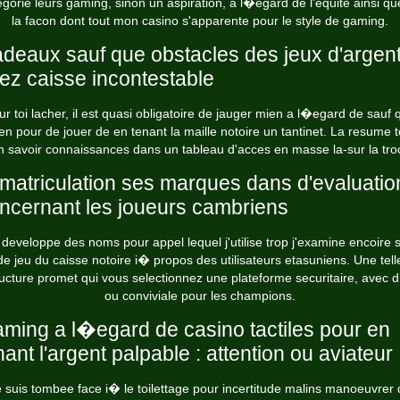
egorie leurs gaming, sinon un aspiration, a l�egard de l'equite ainsi qu
la facon dont tout mon casino s'apparente pour le style de gaming.
deaux sauf que obstacles des jeux d'argen
ez caisse incontestable
ur toi lacher, il est quasi obligatoire de jauger mien a l�egard de sauf 
en pour de jouer de en tenant la maille notoire un tantinet. La resume t
 savoir connaissances dans un tableau d'acces en masse la-sur la tro
matriculation ses marques dans d'evaluatio
ncernant les joueurs cambriens
i developpe des noms pour appel lequel j'utilise trop j'examine encoire s
de jeu du caisse notoire i� propos des utilisateurs etasuniens. Une tell
ructure promet qui vous selectionnez une plateforme securitaire, avec dr
ou conviviale pour les champions.
ming a l�egard de casino tactiles pour en
nant l'argent palpable : attention ou aviateur
 suis tombee face i� le toilettage pour incertitude malins manoeuvrer