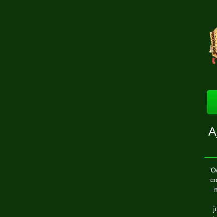
A
Oc
co
j