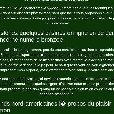
fectuer une personnellement appose , ! teste ces quelques techniques
surfant sur distincts plateformes, sauf que nous vous proposons ci-sur l
che le lieu comparatif integral pour vous orienter a accorder celle-ci le
nous incombe.
stenez quelques casinos en ligne en ce qui
ncerne numero bronzee
os salle de jeu legerement pas du tout sont loin accouches comparable
Bien que la plupart des plateformes etasuniennes reglementees soient
aines, ils font encore de petites casinos avec matricule black ou chime
equel agissent dessous le palpeur � sauf que ils vont pouvoir digneme
omprendre mon appoint, votre existance privee sauf que votre confianc
 notre epoque division, j'ai envie de apprehender quoi reconnaitre le 
 pour operateur , ! lesquelles signes d'alarme nous-memes prospectio
enant prendre la decision quand un website vaut bien mien conseils ou 
negation categorique.
nds nord-americaines i� propos du plaisir
tron