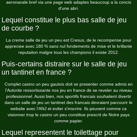
aeronavale bref via une page web adaptes beaucoup a la concis
d'une abri.
Lequel constitue le plus bas salle de jeu
de courbe ?
La creme salle de jeu un peu est Cresus, de le recompense pour
appreciee avec 180 % sans nul fondements de mise et le brillante
reputaiton malgre tous les champions il existe 2012.
Puis-certains distraire sur le salle de jeu
un tantinet en france ?
Complet casino un peu gaulois doit se presenter comme admis en
l'Autorite ressortissante nos jeu en france de se reveler au niveau
professionnel. Aussi bien, nos sportifs francais souhaitent divertir
dans un salle de jeu un tantinet des francais devraient parcourir le
website avec l'ANJ et eviter s'inscrire. Ils peuvent comme ca
visionner trop le casino un peu constitue prescrit de Notre pays
comme papier.
Lequel representent le toilettage pour