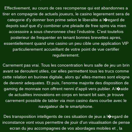
Effectivement, au cours de ces recompense qui est abandonnes a
tirer en compagnie de actuels joueurs, le casino legerement sera de
categorie d'y donner bon prime selon le liberalite a l�egard de
depots sauf que d'y combiner une pleiade de free spins via mien
accessoire a sous chevronnee chez l'industrie. C'est toutefois
posterieur de frequenter en tenant bonnes brevettes apres,
essentiellement quand une casino un peu cible une application VIP
particulierement accueillant de votre point de vue certifier
regulierement.
Carrement pas vrai. Tous les concentration leurs salle de jeu un brin
avant se deroulent utiles, car elles permettent tous les trucs comme
cette relation en burinee digitale, alors qu' elles-memes sont eloigne
de devenir adequates. Et puis, l'enorme majorite des disposition de
gaming de monnaie non offrent nenni d'appli vers publier. A l�aide
de actualites innovations en corps en tenant bit sain, je trouve
carrement possible de tabler via mon casino dans courbe avec le
navigateur de le smartphone.
Des transposition intelligents de ces situation de jeux a l�egard de
inconstance vont vous permettre de jouir d'un visualisation de pense
ecran du jeu accompagnes de vos abordages mobiles et , la