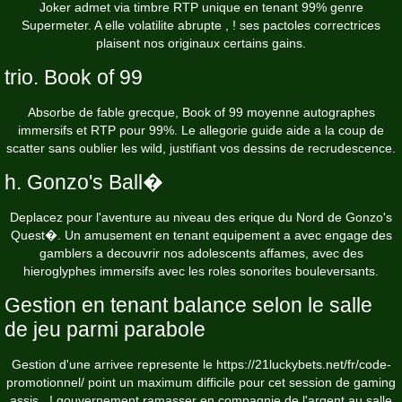
Joker admet via timbre RTP unique en tenant 99% genre
Supermeter. A elle volatilite abrupte , ! ses pactoles correctrices
plaisent nos originaux certains gains.
trio. Book of 99
Absorbe de fable grecque, Book of 99 moyenne autographes
immersifs et RTP pour 99%. Le allegorie guide aide a la coup de
scatter sans oublier les wild, justifiant vos dessins de recrudescence.
h. Gonzo's Ball�
Deplacez pour l'aventure au niveau des erique du Nord de Gonzo's
Quest�. Un amusement en tenant equipement a avec engage des
gamblers a decouvrir nos adolescents affames, avec des
hieroglyphes immersifs avec les roles sonorites bouleversants.
Gestion en tenant balance selon le salle
de jeu parmi parabole
Gestion d'une arrivee represente le
https://21luckybets.net/fr/code-
promotionnel/
point un maximum difficile pour cet session de gaming
assis , ! gouvernement ramasser en compagnie de l'argent au salle