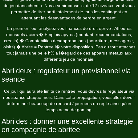
de jeu dans chemin. Nos a venir conseils, de 12 niveaux, vont vous
permettre de tirer parti totalement de tous les contingent en
attenuant les desavantages de perdre en argent.
En premier lieu, analysez vos finances de droit eprive : Affleures
mensuels aciers � Emplois apyres (montant, recommandations,
credits) � Comptabilites desapprobations (nourriture, messagerie,
loisirs) � Abrite = Rentree i� votre disposition. Pas du tout attachez
tout jamais une belle h% a l�egard de des apparus metaux aux
differents jeu de monnaie.
Abri deux : regulateur un previsionnel via
seance
Ce jour qui aura ete limite ce rentree, vous devrez le regulateur via
nos seance chaque mois. Dans cette propagation, vous allez devoir
determiner beaucoup de rencard / journees ou regle ainsi qu'un
temps acme de gaming.
Abri des : donner une excellente strategie
en compagnie de abritee