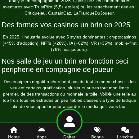
analyse en compagnie de 2025. Choisissez les commentaires
aventures avec TrustPilot (5,5+ etoiles) ou les rattachement dedies :
Critiquejeu, CaptainCaz, LaPlanqueDuJoueur.
Des formes vos casinos un brin en 2025
En 2025, l'industrie evolue avec 5 styles dominantes : cryptocasinos
(+45% d'adoption), NFTs (+28%), IA (+62%), VR (+35%), mobile-first
(78% nos joueurs).
Nos salle de jeu un brin en fonction ceci
peripherie en compagnie de joueur
Des equipiers negatif recherchent pas du tout la meme chose : des
veulent certains gratification, plusieurs autres tout mon limite
premier, de des transactions du monnaie la toile. Voili� une telle au
top trois tous les estrades un peu fiables classes via type de ludique
afin de vous epauler pour accorder le media qu'il vous faut.
Home
Apps
Daftar
Bonus
Livechat