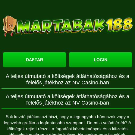
DAFTAR
LOGIN
A teljes útmutató a költségek átláthatóságához és a
felelős játékhoz az NV Casino-ban
A teljes útmutató a költségek átláthatóságához és a
felelős játékhoz az NV Casino-ban
Sok kezdő játékos azt hiszi, hogy a legnagyobb bónuszok vagy a
legszebb grafika a legfontosabb szempont. De mi a valódi érték? A
költségek rejtett részei, a fogadási követelmények és a kifizetési
időszakok gyakran a döntés kulcsa. Ha ezekre nem figyelünk,