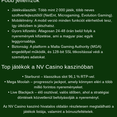
Főbb jellemzők
Játékválaszték: Több mint 2 000 játék, több neves
szoftverfejlesztőtől (NetEnt, Microgaming, Evolution Gaming).
Mobilélmény: A mobil verzió minden funkciót elérhetővé tesz,
így útközben is játszhatsz.
Gyors kifizetés: Átlagosan 24‑48 órán belül folyik a
nyeremények kifizetése, ami a magyar piac egyik
leggyorsabbja.
Biztonság: A platform a Malta Gaming Authority (MGA)
engedéllyel működik, és 128‑bit SSL titkosítással védi a
személyes adatokat.
Top játékok a NV Casino kaszinóban
• Starburst – klasszikus slot 96,1 % RTP-vel.
• Mega Moolah – progresszív jackpot, amely könnyen eléri a több
millió forintos nyereményeket.
• Live Blackjack – élő osztóval, valós időben, ahol a stratégiai
döntések közvetlenül befolyásolják a nyereményt.
Az NV Casino kaszinó hivatalos oldalán részletesen megtalálható a
játékok listája, valamint a bónuszfeltételek.