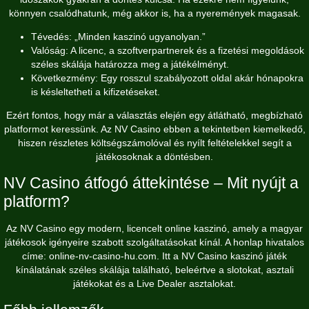
könnyen csalódhatunk, még akkor is, ha a nyeremények magasak.
Tévedés: „Minden kaszinó ugyanolyan.”
Valóság: A licenc, a szoftverpartnerek és a fizetési megoldások
széles skálája határozza meg a játékélményt.
Következmény: Egy rosszul szabályozott oldal akár hónapokra
is késleltetheti a kifizetéseket.
Ezért fontos, hogy már a választás elején egy átlátható, megbízható
platformot keressünk. Az NV Casino ebben a tekintetben kiemelkedő,
hiszen részletes költségszámolóval és nyílt feltételekkel segít a
játékosoknak a döntésben.
NV Casino átfogó áttekintése – Mit nyújt a
platform?
Az NV Casino egy modern, licencelt online kaszinó, amely a magyar
játékosok igényeire szabott szolgáltatásokat kínál. A honlap hivatalos
címe:
online-nv-casino-hu.com
. Itt a NV Casino kaszinó játék
kínálatának széles skálája található, beleértve a slotokat, asztali
játékokat és a Live Dealer asztalokat.