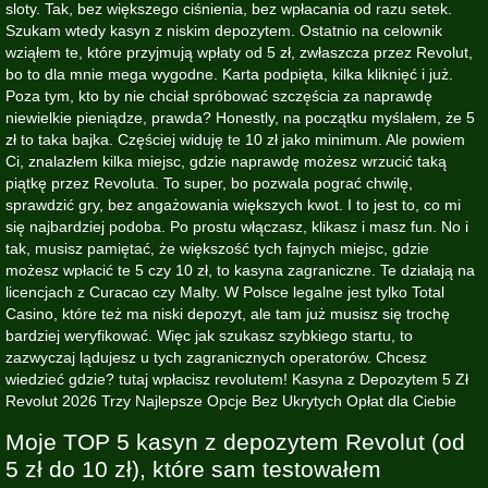
sloty. Tak, bez większego ciśnienia, bez wpłacania od razu setek.
Szukam wtedy kasyn z niskim depozytem. Ostatnio na celownik
wziąłem te, które przyjmują wpłaty od 5 zł, zwłaszcza przez Revolut,
bo to dla mnie mega wygodne. Karta podpięta, kilka kliknięć i już.
Poza tym, kto by nie chciał spróbować szczęścia za naprawdę
niewielkie pieniądze, prawda? Honestly, na początku myślałem, że 5
zł to taka bajka. Częściej widuję te 10 zł jako minimum. Ale powiem
Ci, znalazłem kilka miejsc, gdzie naprawdę możesz wrzucić taką
piątkę przez Revoluta. To super, bo pozwala pograć chwilę,
sprawdzić gry, bez angażowania większych kwot. I to jest to, co mi
się najbardziej podoba. Po prostu włączasz, klikasz i masz fun. No i
tak, musisz pamiętać, że większość tych fajnych miejsc, gdzie
możesz wpłacić te 5 czy 10 zł, to kasyna zagraniczne. Te działają na
licencjach z Curacao czy Malty. W Polsce legalne jest tylko Total
Casino, które też ma niski depozyt, ale tam już musisz się trochę
bardziej weryfikować. Więc jak szukasz szybkiego startu, to
zazwyczaj lądujesz u tych zagranicznych operatorów. Chcesz
wiedzieć gdzie? tutaj wpłacisz revolutem!
Kasyna z Depozytem 5 Zł
Revolut 2026 Trzy Najlepsze Opcje Bez Ukrytych Opłat dla Ciebie
Moje TOP 5 kasyn z depozytem Revolut (od
5 zł do 10 zł), które sam testowałem