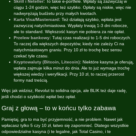
Skrill i Neteller:
To takie e-portfele. Wpłaty są zazwyczaj w
ciągu 1-24 godzin, więc też szybko. Opłaty są niskie, więc nie
nadwyrężają budżetu przy małych kwotach.
Karta Visa/Mastercard:
Też działają szybko, wpłata jest
zazwyczaj natychmiastowa. Wypłaty trwają 1-3 dni robocze,
ale to standard. Większość kasyn nie pobiera za nie opłat.
Przelew bankowy:
Tutaj czas realizacji to 1-5 dni roboczych.
To raczej dla większych depozytów, kiedy nie zależy Ci na
natychmiastowym graniu. Przy 10 zł to trochę bez sensu
czekać tyle czasu.
Kryptowaluty (Bitcoin, Litecoin):
Niektóre kasyna je oferują,
wpłata zajmuje kilka minut do dnia. Ale to już wymaga trochę
większej wiedzy i weryfikacji. Przy 10 zł, to raczej przerost
formy nad treścią.
Więc jak widzisz, Revolut to solidna opcja, ale BLIK też daje radę,
jeśli chodzi o szybkość wpłat bez opłat.
Graj z głową – to w końcu tylko zabawa
Pamiętaj, gra to ma być przyjemność, a nie problem. Nawet jak
wpłacasz tylko 5 czy 10 zł, łatwo się zapomnieć. Dlatego wszystkie
odpowiedzialne kasyna (i te legalne, jak Total Casino, i te