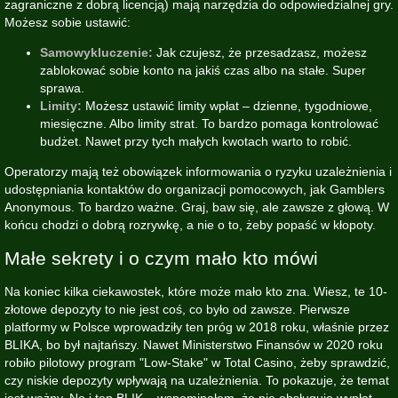
zagraniczne z dobrą licencją) mają narzędzia do odpowiedzialnej gry.
Możesz sobie ustawić:
Samowykluczenie:
Jak czujesz, że przesadzasz, możesz
zablokować sobie konto na jakiś czas albo na stałe. Super
sprawa.
Limity:
Możesz ustawić limity wpłat – dzienne, tygodniowe,
miesięczne. Albo limity strat. To bardzo pomaga kontrolować
budżet. Nawet przy tych małych kwotach warto to robić.
Operatorzy mają też obowiązek informowania o ryzyku uzależnienia i
udostępniania kontaktów do organizacji pomocowych, jak Gamblers
Anonymous. To bardzo ważne. Graj, baw się, ale zawsze z głową. W
końcu chodzi o dobrą rozrywkę, a nie o to, żeby popaść w kłopoty.
Małe sekrety i o czym mało kto mówi
Na koniec kilka ciekawostek, które może mało kto zna. Wiesz, te 10-
złotowe depozyty to nie jest coś, co było od zawsze. Pierwsze
platformy w Polsce wprowadziły ten próg w 2018 roku, właśnie przez
BLIKA, bo był najtańszy. Nawet Ministerstwo Finansów w 2020 roku
robiło pilotowy program "Low-Stake" w Total Casino, żeby sprawdzić,
czy niskie depozyty wpływają na uzależnienia. To pokazuje, że temat
jest ważny. No i ten BLIK – wspominałem, że nie obsługuje wypłat.