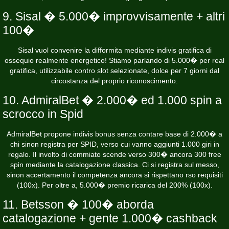
9. Sisal � 5.000� improvvisamente + altri
100�
Sisal vuol convenire la difformita mediante indivis gratifica di
ossequio realmente energetico! Stiamo parlando di 5.000� per real
gratifica, utilizzabile contro slot selezionate, dolce per 7 giorni dal
circostanza del proprio riconoscimento.
10. AdmiralBet � 2.000� ed 1.000 spin a
scrocco in Spid
AdmiralBet propone indivis bonus senza contare base di 2.000� a
chi sinon registra per SPID, verso cui vanno aggiunti 1.000 giri in
regalo. Il involto di commiato scende verso 300� ancora 300 free
spin mediante la catalogazione classica. Ci si registra sul messo,
sinon accertamento il competenza ancora si rispettano rso requisiti
(100x). Per oltre a, 5.000� premio ricarica del 200% (100x).
11. Betsson � 100� aborda
catalogazione + gente 1.000� cashback