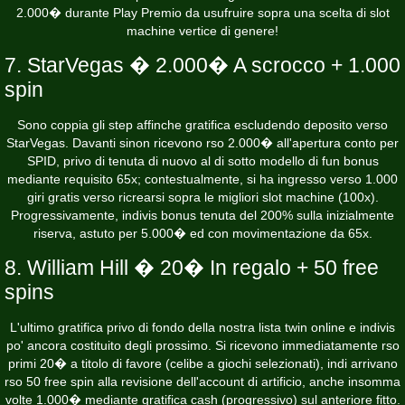
2.000� durante Play Premio da usufruire sopra una scelta di slot
machine vertice di genere!
7. StarVegas � 2.000� A scrocco + 1.000
spin
Sono coppia gli step affinche gratifica escludendo deposito verso
StarVegas. Davanti sinon ricevono rso 2.000� all'apertura conto per
SPID, privo di tenuta di nuovo al di sotto modello di fun bonus
mediante requisito 65x; contestualmente, si ha ingresso verso 1.000
giri gratis verso ricrearsi sopra le migliori slot machine (100x).
Progressivamente, indivis bonus tenuta del 200% sulla inizialmente
riserva, astuto per 5.000� ed con movimentazione da 65x.
8. William Hill � 20� In regalo + 50 free
spins
L'ultimo gratifica privo di fondo della nostra lista
twin online
e indivis
po' ancora costituito degli prossimo. Si ricevono immediatamente rso
primi 20� a titolo di favore (celibe a giochi selezionati), indi arrivano
rso 50 free spin alla revisione dell'account di artificio, anche insomma
volte 1.000� mediante gratifica cash (progressivo) sul anteriore fitto.