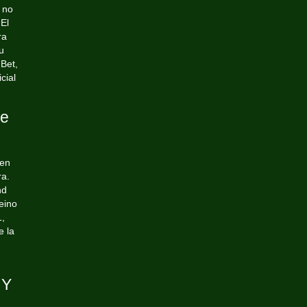
 no
El
ra
u
 Bet,
cial
de
 en
ra.
nd
eino
,
e la
 Y