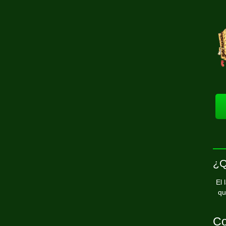
¿Q
El
qu
Co