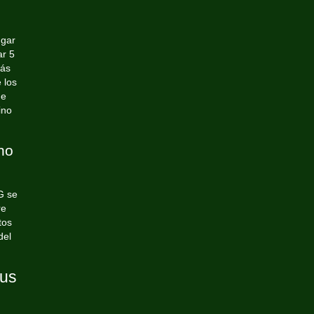
ugar
ar 5
más
 los
de
ino
ino
G se
re
tos
del
nus