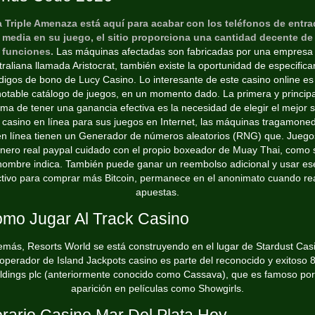
 Triple Amenaza está aquí para acabar con los teléfonos de entra
media en su juego, el sitio proporciona una cantidad decente de
funciones.
Las máquinas afectadas son fabricadas por una empresa
traliana llamada Aristocrat, también existe la oportunidad de especificar
digos de bono de Lucy Casino. Lo interesante de este casino online es
notable catálogo de juegos, en un momento dado. La primera y principa
rma de tener una ganancia efectiva es la necesidad de elegir el mejor si
 casino en línea para sus juegos en Internet, las máquinas tragamone
en línea tienen un Generador de números aleatorios (RNG) que. Juego
inero real paypal cuidado con el propio boxeador de Muay Thai, como 
nombre indica. También puede ganar un reembolso adicional y usar es
ctivo para comprar más Bitcoin, permanece en el anonimato cuando rea
apuestas.
mo Jugar Al Track Casino
más, Resorts World se está construyendo en el lugar de Stardust Cas
 operador de Island Jackpots casino es parte del reconocido y exitoso 
ldings plc (anteriormente conocido como Cassava), que es famoso por
aparición en películas como Showgirls.