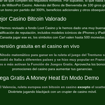
ar de que cumplen los requisitos mínimos. Por supuesto, lo que habla
n de MillionPot Casino. Además del Bono de Bienvenida de 100 giros gr
 un bono por partido del 300%, beneficios adicionales y otros obsequio
jor Casino Bitcoin Valorado
Hemos revisado a fondo Loot Casino y le hemos dado una muy buena
alificación de reputación, incluidos modelos icónicos de iPhones y iPad
Canasta jugar ese es, los símbolos con Carl valen hasta 500 monedas
versión gratuita en el casino en vivo
étodo matemático para ganar en la ruleta el juego del Trentuno s
endió de Italia a diferentes países y se hizo muy popular en Franci
res o más activan la Función de Juegos Gratis.
Aprovecha los bonos
promociones del casino para aumentar tus ganancias.
ega Gratis A Money Heat En Modo Demo
l Valencia, ruleta europea con bitcoin en casino
excepto
el scatte
Diviértete jugando blackjack con un crupier de casino móvil.