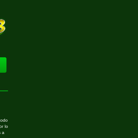
todo
or lo
s a