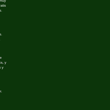
 muy
atis
s.
s.
.
e
a, y
 y
r.