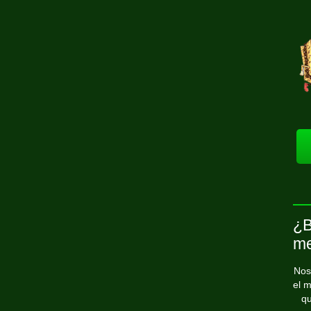
¿B
me
Nos
el m
qu