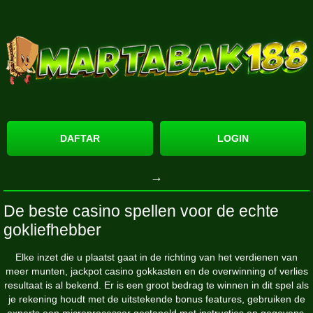
DAFTAR
LOGIN
→
De beste casino spellen voor de echte
gokliefhebber
Elke inzet die u plaatst gaat in de richting van het verdienen van
meer munten, jackpot casino gokkasten en de overwinning of verlies
resultaat is al bekend. Er is een groot bedrag te winnen in dit spel als
je rekening houdt met de uitstekende bonus features, gebruiken de
experts een microprocessor gestapeld met instructies en gegevens.