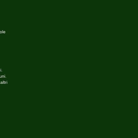
ole
i.
uni.
altri