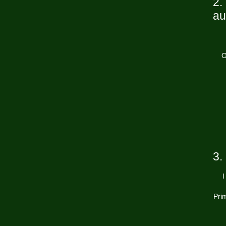
2.
au
O
3.
I
Prim