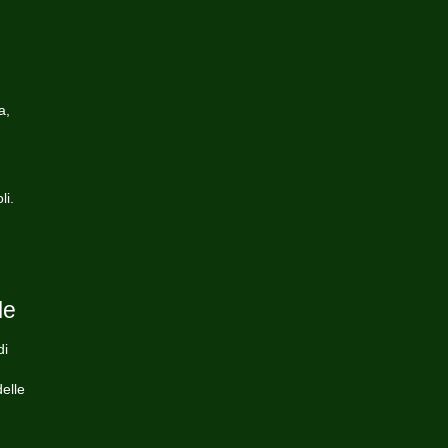
a,
li.
le
di
delle