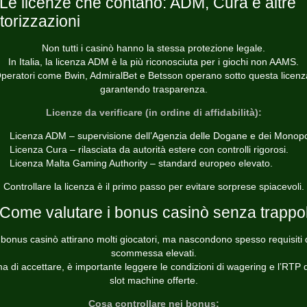
 Le licenze che contano: ADM, Cura e altre
torizzazioni
Non tutti i casinò hanno la stessa protezione legale.
In Italia, la licenza ADM è la più riconosciuta per i giochi non AAMS.
peratori come Bwin, AdmiralBet e Betsson operano sotto questa licenz
garantendo trasparenza.
Licenze da verificare (in ordine di affidabilità):
Licenza ADM – supervisione dell’Agenzia delle Dogane e dei Monopo
Licenza Cura – rilasciata da autorità estere con controlli rigorosi.
Licenza Malta Gaming Authority – standard europeo elevato.
Controllare la licenza è il primo passo per evitare sorprese spiacevoli.
 Come valutare i bonus casinò senza trappo
 bonus casinò attirano molti giocatori, ma nascondono spesso requisiti 
scommessa elevati.
a di accettare, è importante leggere le condizioni di wagering e l’RTP 
slot machine offerte.
Cosa controllare nei bonus: