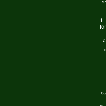
Mo
1.
fo
Gl
I
Con