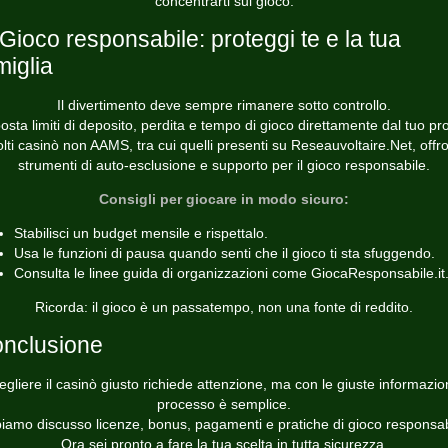
concentrarti sul gioco.
 Gioco responsabile: proteggi te e la tua
miglia
Il divertimento deve sempre rimanere sotto controllo.
osta limiti di deposito, perdita e tempo di gioco direttamente dal tuo prof
lti casinò non AAMS, tra cui quelli presenti su Reseauvoltaire.Net, offr
strumenti di auto‑esclusione e supporto per il gioco responsabile.
Consigli per giocare in modo sicuro:
Stabilisci un budget mensile e rispettalo.
Usa le funzioni di pausa quando senti che il gioco ti sta sfuggendo.
Consulta le linee guida di organizzazioni come GiocaResponsabile.it
Ricorda: il gioco è un passatempo, non una fonte di reddito.
nclusione
egliere il casinò giusto richiede attenzione, ma con le giuste informazioni
processo è semplice.
iamo discusso licenze, bonus, pagamenti e pratiche di gioco responsab
Ora sei pronto a fare la tua scelta in tutta sicurezza.