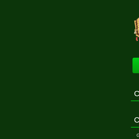
C
C
G