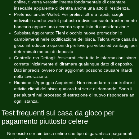
online, ti verra verosimilmente fondamentale di ostentare
insecable apparente d'identita anche una atto di residenza.
Preferisci anche-Wallet: Per prelievi oltre a rapidi, scegli
indivisible anche-wallet piuttosto indivis consueto trasferimento
bancario oppure una accordo sopra lista di considerazione.
Subsista Aggiornato: Tieni d'occhio nuove promozioni o
cambiamenti nelle codificazione del bisca. Talora volte casa da
gioco introducono opzioni di prelievo piu veloci ed vantaggi per
determinati metodi di deposito.
Controlla rso Dettagli: Assicurati che tutte le informazioni siano
corrette inizialmente di diramare qualunque dato di deposito.
Dati imprecisi ovvero non aggiornati possono causare ritardi
nella lavorazione.
Riunione il Appoggio Acquirenti: Non rimandare a controllare il
attivita clienti del bisca qualora hai serie di domande. Sono li
per aiutarti nel processo di estrazione di nuovo rispondere an
ogni istanza.
Test frequenti sui casa da gioco per
pagamento piuttosto celere
Non esiste certain bisca online che tipo di garantisca pagamenti