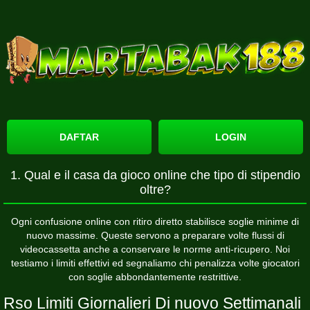
DAFTAR
LOGIN
1. Qual e il casa da gioco online che tipo di stipendio
oltre?
Ogni confusione online con ritiro diretto stabilisce soglie minime di
nuovo massime. Queste servono a preparare volte flussi di
videocassetta anche a conservare le norme anti-ricupero. Noi
testiamo i limiti effettivi ed segnaliamo chi penalizza volte giocatori
con soglie abbondantemente restrittive.
Rso Limiti Giornalieri Di nuovo Settimanali