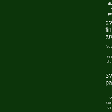
di
pr
2?
fi
ar
Soy
re
d'u
3?
pa
c
cas
de