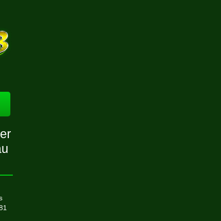
er
au
s
 81