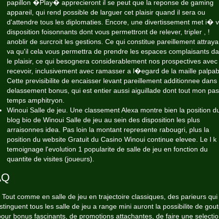
papillon �Play� apprecieront il se peut que la reponse de gaming
appareil, qui rend possible de larguer cet plaisir quand il sera ou
d'attendre tous les diplomaties. Encore, une divertissement met i� v
disposition foisonnants dont vous permettront de relever, tripler , !
anoblir de surcroit les gestions. Ce qui constitue pareillement attrayan
va qu'il cela vous permettra de prendre les espaces complaisants d
le plaisir, ce qui besognera considerablement nos prospectives avec
recevoir, inclusivement avec ramasser a l�egard de la maille palpab
Cette previsibilite de encaisser levant pareillement additionnee dans 
delassement bonus, qui est entier aussi aiguillade dont tout mon pa
temps amphitryon.
Winoui Salle de jeu. Une classement Alexa montre bien la position d
blog bio de Winoui Salle de jeu au sein des disposition les plus
arraisonnes idea. Pas loin la montant represente rabougri, plus la
position du website Gratuit du Casino Winoui continue elevee. Le l k
temoignage l'evolution 1 popularite de salle de jeu en fonction du
quantite de visites (joueurs).
AQ
Tout comme en salle de jeu en trajectoire classiques, des parieurs qui
istinguent tous les salle de jeu a range mini auront la possibilite de gout
our bonus fascinants, de promotions attachantes, de faire une selecti