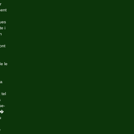
r
ment
ues
e i
n
ont
e le
va
 tel
s
se-
r�
u
e